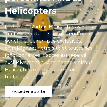
Helicopters
Personnels Airbus Helicopters & Sous-
Traitants, vous êtes au bon endroit, pour
bénéficier de remises exclusives,
en rejoignant notre site et toutes ses
fonctionnalités. L’accès est réservé
exclusivement aux personnels Airbus
Helicopters et entreprises sous-
traitantes.
Accéder au site