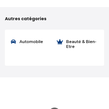
N
a
Autres catégories
v
i
g
nt
Automobile
Beauté & Bien-
Etre
a
t
i
o
n
d