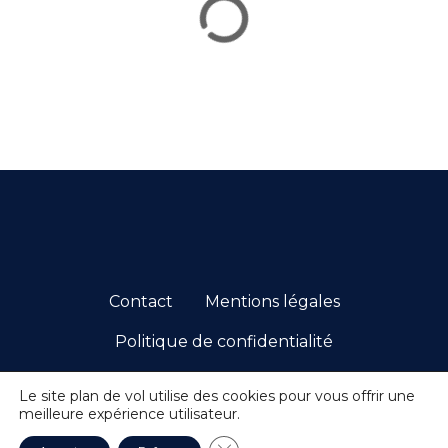
e
s
m
e
s
s
a
g
Contact
Mentions légales
e
Politique de confidentialité
s
© 2026 PCC. TOUS DROITS RÉSERVÉS.
Le site plan de vol utilise des cookies pour vous offrir une
meilleure expérience utilisateur.
Fermer la bannière des cookie