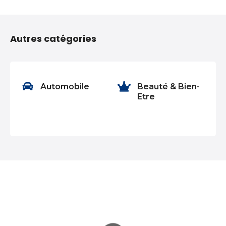
N
a
Autres catégories
v
i
g
nt
Automobile
Beauté & Bien-
Etre
a
t
i
o
n
d