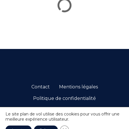
e
s
m
e
s
s
a
g
Contact
Mentions légales
e
Politique de confidentialité
s
© 2026 PCC. TOUS DROITS RÉSERVÉS.
Le site plan de vol utilise des cookies pour vous offrir une
meilleure expérience utilisateur.
Fermer la bannière des cookie