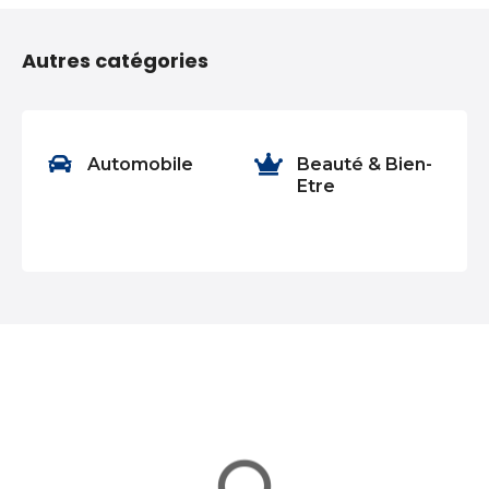
a
Autres catégories
v
i
g
nt
Automobile
Beauté & Bien-
Etre
a
t
i
o
n
d
e