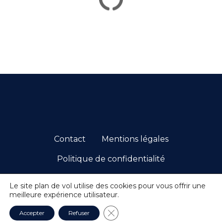
s
m
e
s
s
a
g
Contact
Mentions légales
e
Politique de confidentialité
s
© 2026 PCC. TOUS DROITS RÉSERVÉS.
Le site plan de vol utilise des cookies pour vous offrir une
meilleure expérience utilisateur.
Fermer la bannière des cookie
Accepter
Refuser