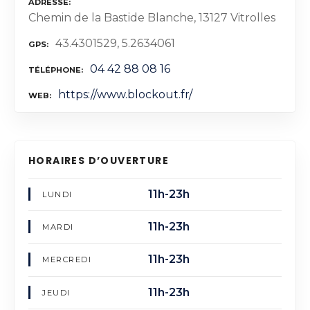
ADRESSE
Chemin de la Bastide Blanche, 13127 Vitrolles
43.4301529, 5.2634061
GPS
04 42 88 08 16
TÉLÉPHONE
https://www.blockout.fr/
WEB
HORAIRES D’OUVERTURE
11h-23h
LUNDI
11h-23h
MARDI
11h-23h
MERCREDI
11h-23h
JEUDI