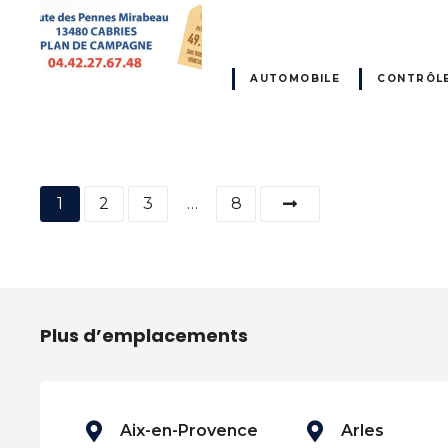
AUTOMOBILE
CONTRÔLE
N
1
2
3
…
8
a
v
i
Plus d’emplacements
g
a
Aix-en-Provence
Arles