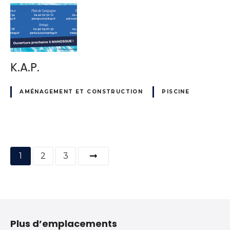
K.A.P.
AMÉNAGEMENT ET CONSTRUCTION
PISCINE
N
1
2
3
a
v
i
Plus d’emplacements