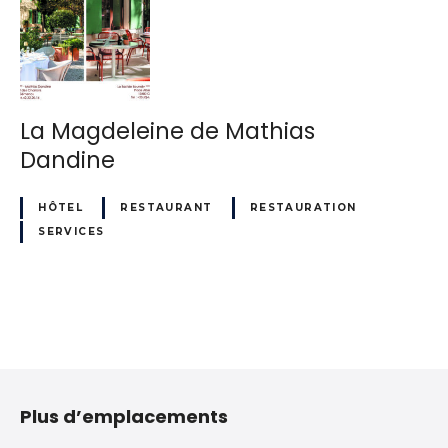
La Magdeleine de Mathias
Dandine
HÔTEL
RESTAURANT
RESTAURATION
SERVICES
N
a
Plus d’emplacements
v