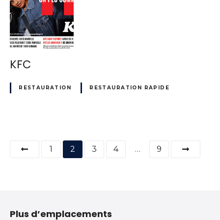
KFC
RESTAURATION
RESTAURATION RAPIDE
N
1
2
3
4
…
9
a
v
i
Plus d’emplacements